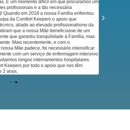
das. É um momento difícil em que procuramos um
complicação 
es profissionais e a tão necessária
toda a difer
s)! Quando em 2018 a nossa Família enfrentou
um cuidado es
uipa da Comfort Keepers o apoio que
Recomendo v
cnico, aliado ao elevado profissionalismo da
itiram que a nossa Mãe beneficiasse de um
te que garantiu tranquilidade à Família, mas
ente. Mais recentemente, e com o
ossa Mãe padece, foi necessário intensificar
nte com um serviço de enfermagem intensivo
vitarmos longos internamentos hospitalares.
t Keepers por todo o apoio que nos têm
e 2 anos.