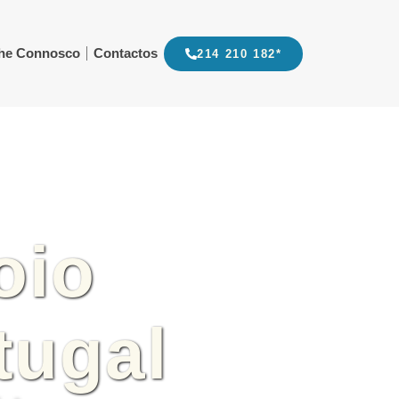
lhe Connosco
Contactos
214 210 182*
oio
tugal