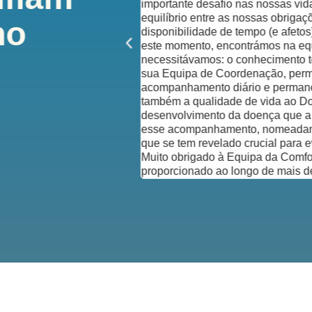
a Comfort Keepers. Fez
importante desafio nas nossas vi
nalismo e humanidade, com
equilíbrio entre as nossas obrigaçõ
ho
e a sua família precisam.
disponibilidade de tempo (e afeto
este momento, encontrámos na eq
necessitávamos: o conhecimento té
sua Equipa de Coordenação, perm
acompanhamento diário e permanen
também a qualidade de vida ao Do
desenvolvimento da doença que a n
esse acompanhamento, nomeadame
que se tem revelado crucial para e
Muito obrigado à Equipa da Comfor
proporcionado ao longo de mais d