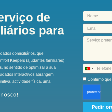
erviço de
iários para
idados domiciliários, que
fort Keepers (ajudantes familiares)
, no sentido de optimizar a sua
Portugal
uidados Interactivos abrangem,
+351
Confirmo que 
itiva, actividade física, uma
nnosco!
Pedir o