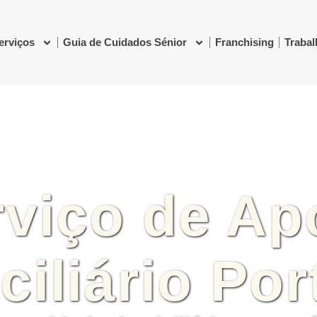
erviços
Guia de Cuidados Sénior
Franchising
Traba
rviço de Ap
iliário Por