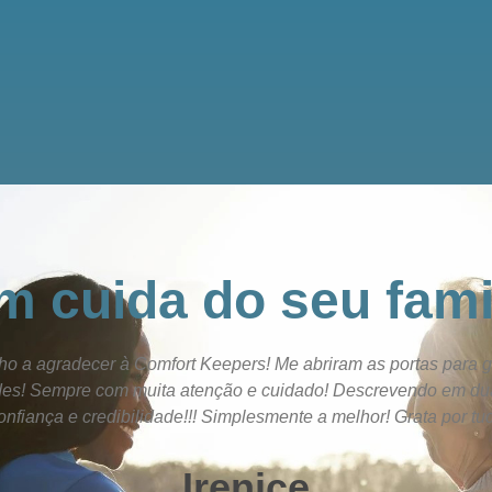
 cuida do seu fami
ho a agradecer à Comfort Keepers! Me abriram as portas para 
des! Sempre com muita atenção e cuidado! Descrevendo em dua
nfiança e credibilidade!!! Simplesmente a melhor! Grata por tu
Irenice