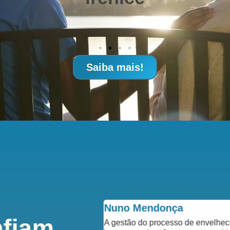
Saiba mais!
Nuno Mendonça
nfiam
 meus Pais, com toda a
A gestão do processo de envelhe