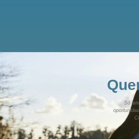
Quem
vai fazer 1 ano e estou adorando trabalhar
Só ten
em equipa são eles... Comfort keepers ?.
oportunida
Co
Neves