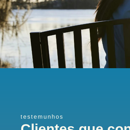
testemunhos
Ana Líbano Monteiro
Clientes que co
Depois de alguns anos a gerir múltiplos apoios para os