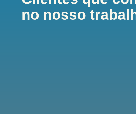
mos um
complicação que isso pode ter, uma amiga sugeriu-me 
toda a diferença! São uma equipa de grande profissio
no nosso trabal
ntou
um cuidado especial em ir ao encontro do que o cliente 
Recomendo vivamente! Com os meus cumprimentos.
o da
um
 mas
icar
nsivo
s.