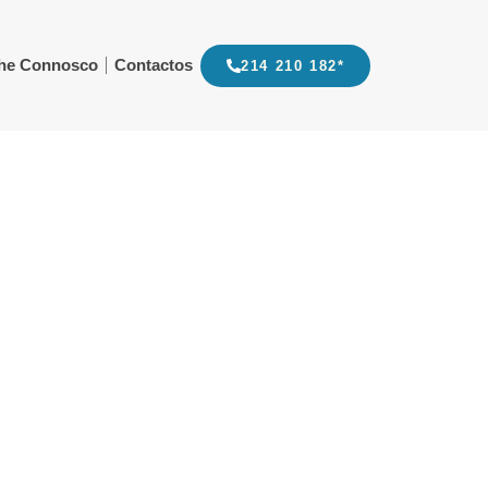
lhe Connosco
Contactos
214 210 182*