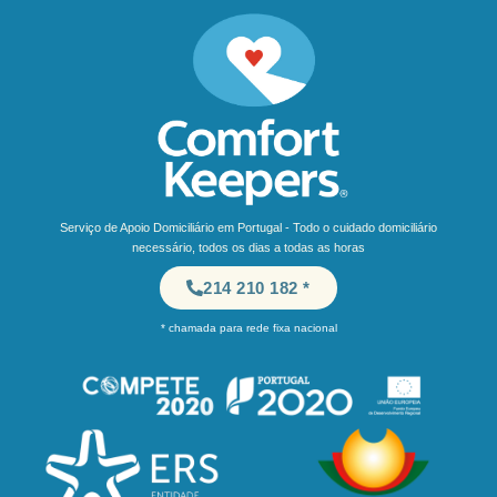
Serviço de Apoio Domiciliário em Portugal - Todo o cuidado domiciliário
necessário, todos os dias a todas as horas
214 210 182 *
* chamada para rede fixa nacional